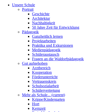
Unsere Schule
Portrait
Geschichte
Architektur
Nachhaltigkeit
50 Jahre Zeit für Entwicklung
Pädagogik
Ganzheitlich lernen
Projektarbeiten
Praktika und Exkursionen
Medienpädagogik
Schüleraustausch
Fragen an die Waldorfpädagogik
Gut aufgehoben
Arztbereich
Kooperation
Förderunterricht
Vertrauenskreis
Schulsozialarbeit
Schülervertretung
Mehr als Schule...
(current)
Krippe/Kindergarten
Hort
Kernzeit