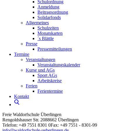
Schulordnung
Anmeldung
Beitragsordnung
Solidarfonds
Allgemeines
Schulzeiten
Monatskarten
´s Blättle
Presse
Pressemitteilungen
Termine
Veranstaltungen
Veranstaltungskalender
Kurse und AGs
Sport AGs
Arbeitskreise
Ferien
Ferientermine
Kontakt
Freie Waldorfschule Überlingen
Rengoldshauser Str. 20
88662 Überlingen
Telefon: +49 7551 8301 0
Fax: +49 7551 - 8301-99
info
@waldorfschule-ueberlingen
.
de