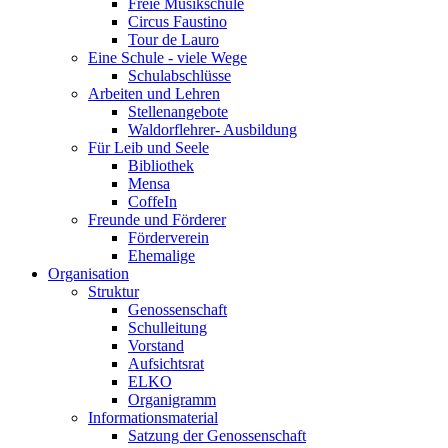
Freie Musikschule
Circus Faustino
Tour de Lauro
Eine Schule - viele Wege
Schulabschlüsse
Arbeiten und Lehren
Stellenangebote
Waldorflehrer- Ausbildung
Für Leib und Seele
Bibliothek
Mensa
CoffeIn
Freunde und Förderer
Förderverein
Ehemalige
Organisation
Struktur
Genossenschaft
Schulleitung
Vorstand
Aufsichtsrat
ELKO
Organigramm
Informationsmaterial
Satzung der Genossenschaft